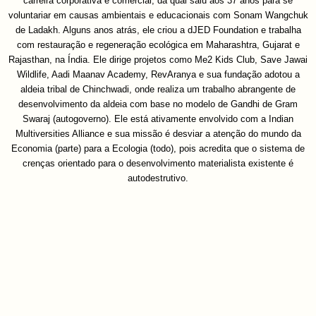
carreira corporativa e comercial, da qual saiu aos 37 anos para se
voluntariar em causas ambientais e educacionais com Sonam Wangchuk
de Ladakh. Alguns anos atrás, ele criou a dJED Foundation e trabalha
com restauração e regeneração ecológica em Maharashtra, Gujarat e
Rajasthan, na Índia. Ele dirige projetos como Me2 Kids Club, Save Jawai
Wildlife, Aadi Maanav Academy, RevAranya e sua fundação adotou a
aldeia tribal de Chinchwadi, onde realiza um trabalho abrangente de
desenvolvimento da aldeia com base no modelo de Gandhi de Gram
Swaraj (autogoverno). Ele está ativamente envolvido com a Indian
Multiversities Alliance e sua missão é desviar a atenção do mundo da
Economia (parte) para a Ecologia (todo), pois acredita que o sistema de
crenças orientado para o desenvolvimento materialista existente é
autodestrutivo.